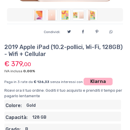
Condividi:
2019 Apple iPad (10.2-pollici, Wi-Fi, 128GB)
- Wifi + Cellular
€ 379,
00
IVA inclusa
0.00%
Klarna
Paga in 3 rate da
€ 126,33
senza interessi con
Ricevi ora il tuo ordine. Goditi il tuo acquisto e prenditi il tempo per
pagarlo lentamente
Colore:
Gold
Capacità:
128 GB
Grado:
B