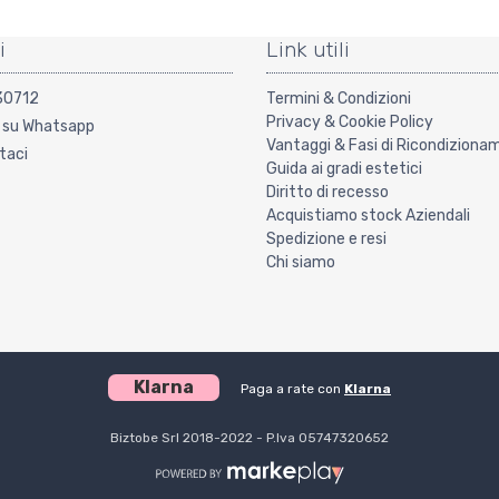
i
Link utili
30712
Termini & Condizioni
Privacy & Cookie Policy
i su Whatsapp
Vantaggi & Fasi di Ricondizion
taci
Guida ai gradi estetici
Diritto di recesso
Acquistiamo stock Aziendali
Spedizione e resi
Chi siamo
Klarna
Paga a rate con
Klarna
Biztobe Srl 2018-2022 - P.Iva 05747320652