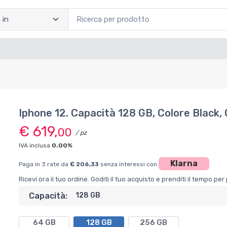
Iphone 12. Capacità 128 GB, Colore Black,
€ 619,
00
/ pz
IVA inclusa
0.00%
Klarna
Paga in 3 rate da
€ 206,33
senza interessi con
Ricevi ora il tuo ordine. Goditi il tuo acquisto e prenditi il tempo p
Capacità:
128 GB
64 GB
128 GB
256 GB