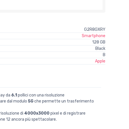
G2R8GXRY
Smartphone
128 GB
Black
B
Apple
play da
6.1
pollici con una risoluzione
iare dal modulo
5G
che permette un trasferimento
isoluzione di
4000x3000
pixel e di registrare
e 12 ancora più spettacolare.