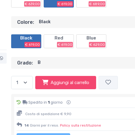
€ 639,00
€ 619,00
€ 689,00
Colore:
Black
Black
Red
Blue
€ 619,00
€ 619,00
€ 629,00
Grado:
B
Aggiungi al carrello
Spedito in
1
giorno
Costo di spedizione € 9,90
14
Giorni per il reso.
Policy sulla restituzione