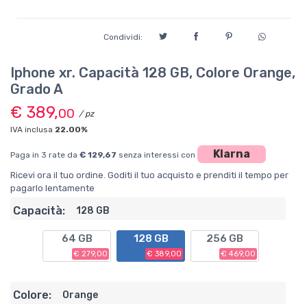
Condividi:
Iphone xr. Capacità 128 GB, Colore Orange,
Grado A
€ 389,
00
/ pz
IVA inclusa
22.00%
Klarna
Paga in 3 rate da
€ 129,67
senza interessi con
Ricevi ora il tuo ordine. Goditi il tuo acquisto e prenditi il tempo per
pagarlo lentamente
Capacità:
128 GB
64 GB
128 GB
256 GB
€ 279,00
€ 389,00
€ 469,00
Colore:
Orange