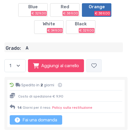
Blue
Red
Orange
€ 329,00
€ 389,00
€ 389,00
White
Black
€ 349,00
€ 329,00
Grado:
A
Aggiungi al carrello
Spedito in
2
giorni
Costo di spedizione € 9,90
14
Giorni per il reso.
Policy sulla restituzione
Fai una domanda