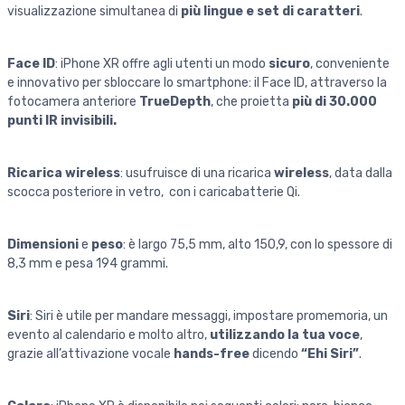
visualizzazione simultanea di
più lingue e set di caratteri
.
Face ID
:
iPhone XR offre agli utenti un modo
sicuro
, conveniente
e innovativo per sbloccare lo smartphone: il Face ID, attraverso la
fotocamera anteriore
TrueDepth
, che proietta
più di 30.000
punti IR invisibili.
Ricarica wireless
: usufruisce di una ricarica
wireless
, data dalla
scocca posteriore in vetro, con i caricabatterie Qi.
Dimensioni
e
peso
: è largo 75,5 mm, alto 150,9, con lo spessore di
8,3 mm e pesa 194 grammi.
Siri
: Siri è utile per mandare messaggi, impostare promemoria, un
evento al calendario e molto altro,
utilizzando la tua voce
,
grazie all’attivazione vocale
hands-free
dicendo
“Ehi Siri”
.