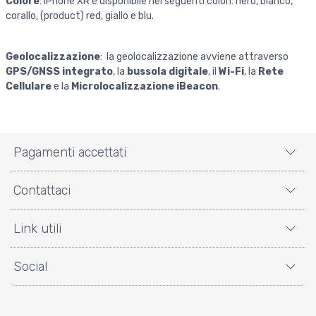
Colore
: iPhone XR è disponibile nei seguenti colori: nero, bianco,
corallo, (product) red, giallo e blu.
Geolocalizzazione
: la geolocalizzazione avviene attraverso
GPS/GNSS integrato
, la
bussola digitale
, il
Wi-Fi
, la
Rete
Cellulare
e la
Microlocalizzazione iBeacon
.
Pagamenti accettati
Contattaci
Link utili
Social