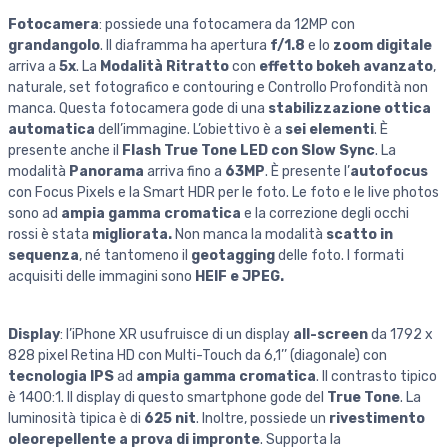
Fotocamera
: possiede una fotocamera da 12MP con
grandangolo
. Il diaframma ha apertura
f/1.8
e lo
zoom digitale
arriva a
5x
. La
Modalità Ritratto
con
effetto bokeh avanzato
,
naturale, set fotografico e contouring e Controllo Profondità non
manca. Questa fotocamera gode di una
stabilizzazione ottica
automatica
dell’immagine. L’obiettivo è a
sei elementi
. È
presente anche il
Flash True Tone LED con Slow Sync
. La
modalità
Panorama
arriva fino a
63MP
. È presente l’
autofocus
con Focus Pixels e la Smart HDR per le foto. Le foto e le live photos
sono ad
ampia gamma cromatica
e la correzione degli occhi
rossi è stata
migliorata.
Non manca la modalità
scatto in
sequenza
, né tantomeno il
geotagging
delle foto. I formati
acquisiti delle immagini sono
HEIF e JPEG.
Display
: l’iPhone XR usufruisce di un display
all-screen
da 1792 x
828 pixel Retina HD con Multi-Touch da 6,1’’ (diagonale) con
tecnologia IPS
ad
ampia gamma cromatica
. Il contrasto tipico
è 1400:1. Il display di questo smartphone gode del
True Tone
. La
luminosità tipica è di
625 nit
. Inoltre, possiede un
rivestimento
oleorepellente a prova di impronte
. Supporta la